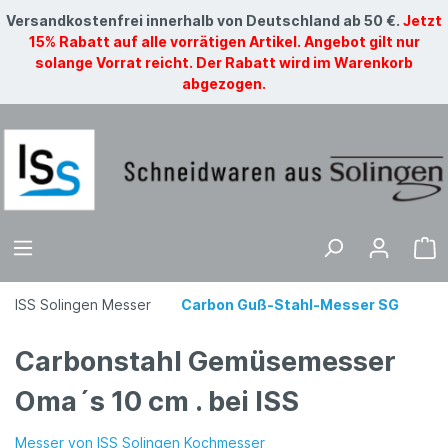
Versandkostenfrei innerhalb von Deutschland ab 50 €.
Jetzt
15% Rabatt auf alle vorrätigen Artikel. Angebot gilt nur
solange Vorrat reicht. Der Rabatt wird im Warenkorb
abgezogen.
ISS Solingen Messer
Carbon Guß-Stahl-Messer SG
Carbonstahl Gemüsemesser
Oma´s 10 cm . bei ISS
Messer von ISS Solingen Kochmesser