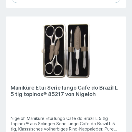
Maniküre Etui Serie Iungo Cafe do Brazil L
5 tlg topInox® 85217 von Nigeloh
Nigeloh Maniküre Etui Iungo Cafe do Brazil L 5 tlg
topInox® aus Solingen Serie Iungo Cafe do Brazil L 5
tlg, Klasssisches vollnarbiges Rind-Nappaleder. Pure