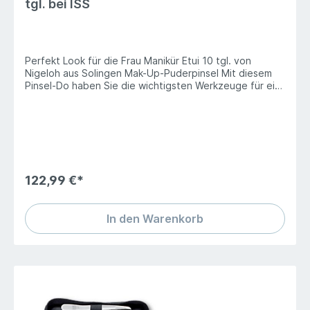
tgl. bei ISS
Perfekt Look für die Frau Manikür Etui 10 tgl. von
Nigeloh aus Solingen Mak-Up-Puderpinsel Mit diesem
Pinsel-Do haben Sie die wichtigsten Werkzeuge für ein
perfektes Mack-op. Mit dem Mak-Up Pinsel lässt sich
Fundation mühelos auftragen. Kombinierte
Haut-/Nagelschere topinox 90 mm. Glasnagelfeile 14
cm Haarpinzette, topinox, schräg ,rostfrei-9 cm
Wimpernbürste. Lidschattenpinsel.
122,99 €*
In den Warenkorb