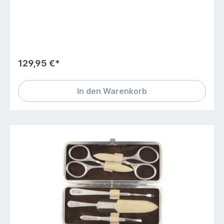
Eleganz, hochwertigste Verarbeitung, Instrumente in
neuem Design, das ist unsere Serie cafe do Brazil.
Ausführung - Nagel- und Hautschere,,
Universalpinzette, Nagelreiniger, Edelstahlfeile Maße:
85 x 110 x 20mm topInox® - Profiqualität aus
gehärtetem Edelstahl, rostfrei und sterilisierbar. Das
edle, ergonomischebr Klassisches, vollnarbiges Rind-
129,95 €*
Nappaleder innen und außen
In den Warenkorb