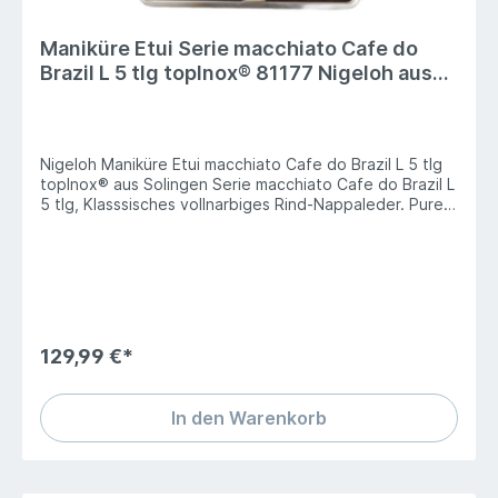
Maniküre Etui Serie macchiato Cafe do
Brazil L 5 tlg topInox® 81177 Nigeloh aus
Solingen
Nigeloh Maniküre Etui macchiato Cafe do Brazil L 5 tlg
topInox® aus Solingen Serie macchiato Cafe do Brazil L
5 tlg, Klasssisches vollnarbiges Rind-Nappaleder. Pure
Eleganz, hochwertigste Verarbeitung, Instrumente in
neuem Design, das ist unsere Serie cafe do Brazil.
Ausführung - Nagel- und Hautschere, ,
Universalpinzette, Nagelreiniger, Edelstahlfeile Maße:
85 x 110 x 20mm topInox® - Profiqualität aus
gehärtetem Edelstahl, rostfrei und sterilisierbar. Das
edle, ergonomischebr Klassisches, vollnarbiges Rind-
129,99 €*
Nappaleder innen und außen
In den Warenkorb