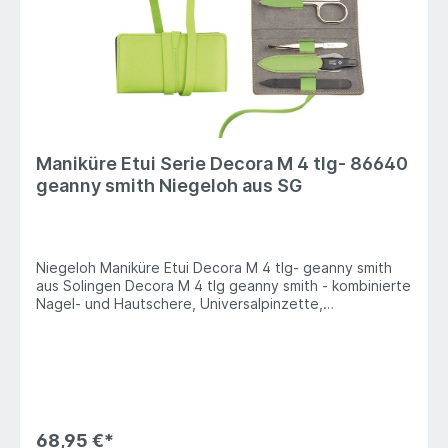
Maniküre Etui Serie Decora M 4 tlg- 86640
geanny smith Niegeloh aus SG
Niegeloh Maniküre Etui Decora M 4 tlg- geanny smith
aus Solingen Decora M 4 tlg geanny smith - kombinierte
Nagel- und Hautschere, Universalpinzette,
Saphirnagelfeile, Manikürestäbchen. " Das bin ich" Die
Etuiserie für die Frau, die für sich Attribute wie fröhlich,
lebendig, modern und einzigartig in Anspruch nimmt.
Junge Optik und pfiffige Riemchen, eine Bestückung,
die " Frau" wirklich braucht - das praktische Accessoire
für gutes Aussehen. Vollnarbiges Rind-Nappaleder in
modischen Farben kombinierte Nagel- und Hautschere
68,95 €*
Universalpinzette Saphirnagelfeile Manikürestäbchen