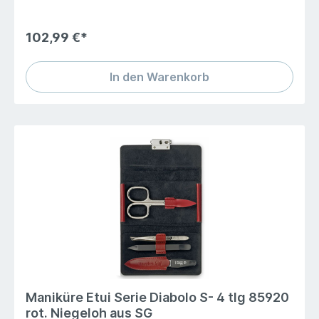
entstanden. Neue und fortschrittliche Gerbmethoden
machen es möglich, diese außergewöhnlichen
Materialien zu verwenden. Die Etuis sind nicht nur edel
102,99 €*
und strapazierfähig, sondern auf natürliche Weise
schön. Durch die einzigartige Zeichnung wird jedes Etui
zu einem Unikat. Selbstverständlich sind die
In den Warenkorb
verwendeten topInox Manicure Instrumente aus
hochwertigem rostfreiem Edelstahl und in bewährter
Solinger Tradition gefertigt.
Maniküre Etui Serie Diabolo S- 4 tlg 85920
rot. Niegeloh aus SG