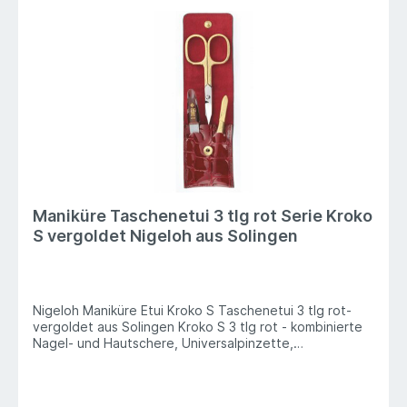
Maniküre Taschenetui 3 tlg rot Serie Kroko
S vergoldet Nigeloh aus Solingen
Nigeloh Maniküre Etui Kroko S Taschenetui 3 tlg rot-
vergoldet aus Solingen Kroko S 3 tlg rot - kombinierte
Nagel- und Hautschere, Universalpinzette,
Saphirnagelfeile. Die Neue Serie Kroko für die Frau.
Extravaganz und Verführung in provozierendem Rot Die
Etuiserie Kroko ist alles, außer gewöhnlich Traditionelle