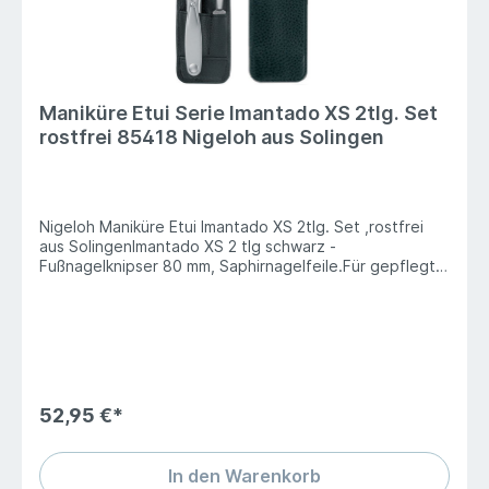
Maniküre Etui Serie Imantado XS 2tlg. Set
rostfrei 85418 Nigeloh aus Solingen
Nigeloh Maniküre Etui Imantado XS 2tlg. Set ,rostfrei
aus SolingenImantado XS 2 tlg schwarz -
Fußnagelknipser 80 mm, Saphirnagelfeile.Für gepflegte
Männerfüße. Das handliche Reiseetui aus genarbtem,
robustem Vollrindleder (innen und außen) ist ein Muss
für jeden Mann. Das zweiteilige Etui enthält einen
soliden Fuß-Nagelknipser und eine stabile Edelstahl-
Nagelfeile. Die hohe Qualität der Instrumente
(Edelstahl, rostfrei, TopInox) überzeugt auch Skeptiker.
Damit Mann auch barfuß überall gut aussieht.
52,95 €*
In den Warenkorb