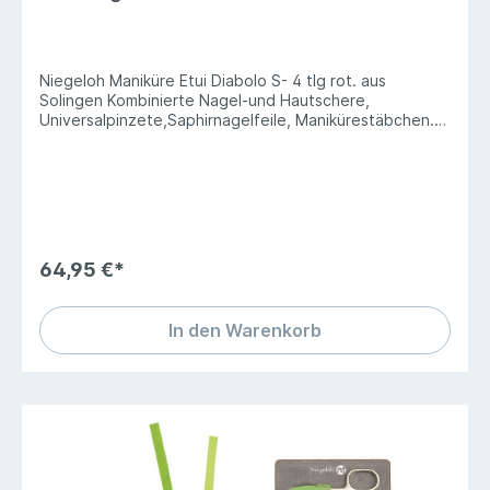
Niegeloh Maniküre Etui Diabolo S- 4 tlg rot. aus
Solingen Kombinierte Nagel-und Hautschere,
Universalpinzete,Saphirnagelfeile, Manikürestäbchen.
Klassischer Schick hat eine überdauernde Note, ist
immer modern und trotzdem zeitlos. Eine Schönheit, die
bleibt ausgedrückt in einem Etui, das durch seine
Natürlichkeit besticht, ob in Schwarz oder
verführerischen Rot. Wahre Werte sind unvergänglich.
Etui bestehend aus Feinleder mit edler, glatter und
mattglänzenden Oberfläche. Qualität der Instrumente:
64,95 €*
Basic vernickelt
In den Warenkorb