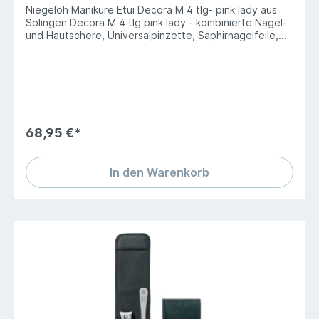
Niegeloh Maniküre Etui Decora M 4 tlg- pink lady aus
Solingen Decora M 4 tlg pink lady - kombinierte Nagel-
und Hautschere, Universalpinzette, Saphirnagelfeile,
Manikürestäbchen. " Das bin ich" Die Etuiserie für die
Frau, die für sich Attribute wie fröhlich, lebendig,
modern und einzigartig in Anspruch nimmt. Junge Optik
und pfiffige Riemchen, eine Bestückung, die " Frau"
wirklich braucht - das praktische Accessoire für gutes
Aussehen. Vollnarbiges Rind-Nappaleder in modischen
Farben kombinierte Nagel- und Hautschere
68,95 €*
Universalpinzette Saphirnagelfeile Manikürestäbchen
Instruments Basic Maße: 105 x 60 x 10mm
In den Warenkorb