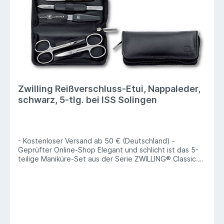
Zwilling Reißverschluss-Etui, Nappaleder,
schwarz, 5-tlg. bei ISS Solingen
- Kostenloser Versand ab 50 € (Deutschland) -
Geprüfter Online-Shop Elegant und schlicht ist das 5-
teilige Maniküre-Set aus der Serie ZWILLING® Classic.
Es enthält all das, was Sie für die Nagelpflege
benötigen. In dem Reißverschluss-Etui aus schwarzem
Nappaleder finden die hochwertigen Instrumente Platz.
Die geschliffene Nagelschere ist präzise verarbeitet,
geschärft und liegt beim Kürzen der Nägel optimal in
der Hand. Gleichermaßen funktional durchdacht ist die
Hautschere mit ihrer fein ausgearbeiteten Spitze. Das