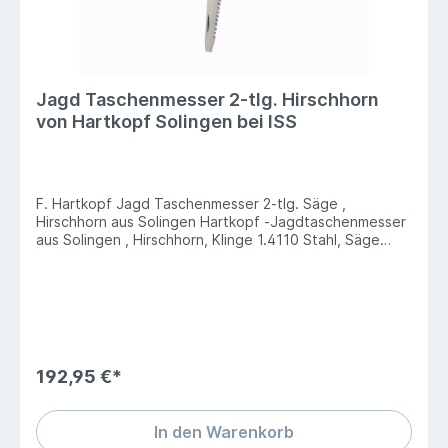
Jagd Taschenmesser 2-tlg. Hirschhorn
von Hartkopf Solingen bei ISS
F. Hartkopf Jagd Taschenmesser 2-tlg. Säge ,
Hirschhorn aus Solingen Hartkopf -Jagdtaschenmesser
aus Solingen , Hirschhorn, Klinge 1.4110 Stahl, Säge
1.4034 Stahl, feststellbare Klinge,NeusilberbackenDas
rostfreie Messer ist zweiteilig und bietet eine
feststellbare Klinge aus Stahl 1.4110 sowie eine Säge
mit integriertem Kapselheber aus Stahl 1.4034.Das
traditionell gestaltete Heft ist mit großen Hirschhorn-
Schalen vom europäischen Rothirsch
ausgestattet.Messing-Platinen und Neusilberbacken
192,95 €*
gehören ebenso zum Heft wie ein kleines
Gravurplättchen.Gewicht 179 gGrifflänge 10,8
cmKlingenlänge 8,7 cmLänge geöffnet 19,5 cm
In den Warenkorb