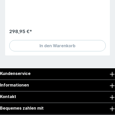
Säge und Aufbrechklinge 1.4034
Stahl,NeusilberbackenNeben der großen Klinge aus
hochwertigem 1.4110-Stahl ist das Messer mit einer
Aufbrechklinge sowie einer Säge mit integriertem
Kapselheber ausgestattet. Aufbrechklinge und Säge
sind aus1.4034-Stahl gefertigt und ebenso wie die
Klinge rostfrei.Nach dem Öffnen wird die Klinge über
298,95 €*
eine Rückenverriegelung sicher arretiert.Gewicht 221
gGrifflänge 10,9 cmKlingenlänge 8,8 cmLänge geöffnet
19,7 cm
In den Warenkorb
Kundenservice
Informationen
Kontakt
Bequemes zahlen mit