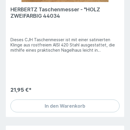
HERBERTZ Taschenmesser - "HOLZ
ZWEIFARBIG 44034
Dieses CJH Taschenmesser ist mit einer satinierten
Klinge aus rostfreiem AISI 420 Stahl ausgestattet, die
mithilfe eines praktischen Nagelhaus leicht in
Arbeitsstellung gebracht werden kann. Ein Liner-Lock
Mechanismus arretiert die Klinge sicher in
Arbeitsposition. Die Griffschalen bestehen aus einer
Kombination aus Zebra- und Pakkaholz. Eine
Fangriemenöse und ein Taschenclip aus Edelstahl
runden die Ausstattung ab.Gesamtlänge: 20,20
cmGewicht: 117 gGrifflänge: 11,3 cmGriffmaterial:
21,95 €*
PakkaholzGrösse: OneSizeKlingenlänge: 8,9
cmKlingenmaterial: 420
In den Warenkorb