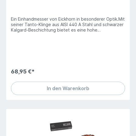
rostfreiem AISI 440 A
Ein Einhandmesser von Eickhorn in besonderer Optik.Mit
seiner Tanto-Klinge aus AISI 440 A Stahl und schwarzer
Kalgard-Beschichtung bietet es eine hohe
Schneidleistung, Korrosionsbeständigkeit und eine
coole Optik. Die sichere Arretierung erfolgt über einen
bewährten Liner Lock Mechanismus.Klinge aus
rostfreiem AISI 440 HochleistungsstahDie Griffschalen
sind aus eloxiertem Aluminium, Klinge, innenliegende
Mechanik sowie der Gürtelclip aus rostfreiem Stahl
gefertigtHeftlänge 11.2 cmKlingenlänge 7,8 cmLänge
68,95 €*
geöffnet 19.8 cmGewicht 109 g
In den Warenkorb