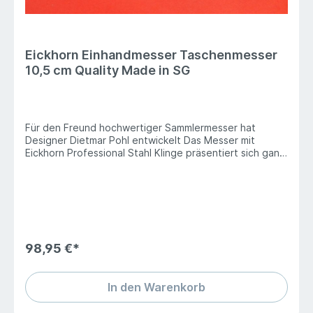
Eickhorn Einhandmesser Taschenmesser
10,5 cm Quality Made in SG
Für den Freund hochwertiger Sammlermesser hat
Designer Dietmar Pohl entwickelt Das Messer mit
Eickhorn Professional Stahl Klinge präsentiert sich ganz
zivil mit einer fein satinierten Klingenoberfläche und
speziell für dieses Messer gefertigten Holzschale .
Edelstahl-Liner ergänzen das Messer zu einem
optischen Augenschmaus.Gesamtlänge: 23 Zentimeter
Klingenlänge: 10,5 ZentimeterKlingenstärke: 3,7
MillimeterGewicht: 200 GrammStahl: Eickhorn
Professional
98,95 €*
In den Warenkorb