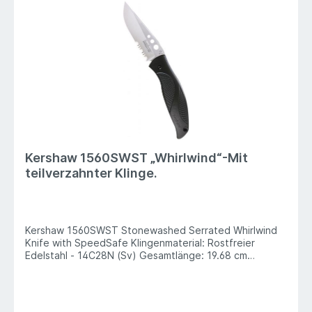
Kershaw 1560SWST „Whirlwind“-Mit
teilverzahnter Klinge.
Kershaw 1560SWST Stonewashed Serrated Whirlwind
Knife with SpeedSafe Klingenmaterial: Rostfreier
Edelstahl - 14C28N (Sv) Gesamtlänge: 19.68 cm
Klingenlänge: 8.26 cm Schneide: Vollverzahnte Kante
Griffmaterial: Glasfaserverstärktes Nylon Gewicht:
94,08 g