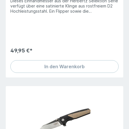
Dieses Einhandmesser aus der Herbertz Selektion Serie
verfügt über eine satinierte Klinge aus rostfreiem D2
Hochleistungsstahl. Ein Flipper sowie die
kugelgelagerte Klingenachse ermöglichen ein
reibungsloses und effizientes Öffnen mit nur einer
Hand. Ein bewährter Liner Lock Mechanismus arretiert
die Klinge in geöffneter Position. Die CNC
bearbeiteten Heftschalen werden aus schwarzem G10
gefertigt und auf sauber verarbeiteten
Edelstahlplatinen verschraubt. Inklusive magnetischer
49,95 €*
Aufbewahrungsbox, Fangriemenöse und Tip Up
Edelstahl Taschenclip.Heftlänge 11.4 cmKlingenlänge
8.2 cmLänge geöffnet 19.7 cmGewicht 100 g
In den Warenkorb