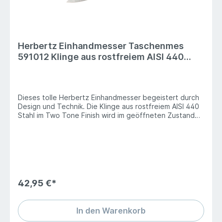
Herbertz Einhandmesser Taschenmes
591012 Klinge aus rostfreiem AISI 440
Stahl bei ISS
Dieses tolle Herbertz Einhandmesser begeistert durch
Design und Technik. Die Klinge aus rostfreiem AISI 440
Stahl im Two Tone Finish wird im geöffneten Zustand
von einem Liner Lock Mechanismus zuverlässig arretiert.
Dank der kugelgelagerten Klingenachse lässt sich das
Messer spielend leicht über den Flipper oder die
beidseitigen Daumenpins in Position bringen. Die
passgenauen Griffschalen aus grünem und schwarzem
G10 liegen angenehm in der Hand. Ein Edelstahl
Taschenclip rundet die Ausstattung ab.Heftlänge 12.0
42,95 €*
cmKlingenlänge 9.5 cmLänge geöffnet 21.5 cmGewicht
158 g
In den Warenkorb