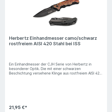
Herbertz Einhandmesser camo/schwarz
rostfreiem AISI 420 Stahl bei ISS
Ein Einhandmesser der CJH Serie von Herbertz in
besonderer Optik. Die mit einer schwarzen
Beschichtung versehene Klinge aus rostfreiem AISI 420
Stahl kann über beidseitige Daumenpins leicht geöffnet
werden. Die sichere Arretierung erfolgt über einen
bewährten Liner Lock Mechanismus. Das Griffdesign
der Heftschalen aus schwarzem ABS Kunststoff greift
die auffällige Farbgebung und Schuppenstruktur der
nordamerikanischen Kupferkopf Viper auf. Eine
Fangriemenöse und ein schwarzer Tip Down
21,95 €*
Taschenclip runden die Ausstattung ab. Heftlänge 12.1