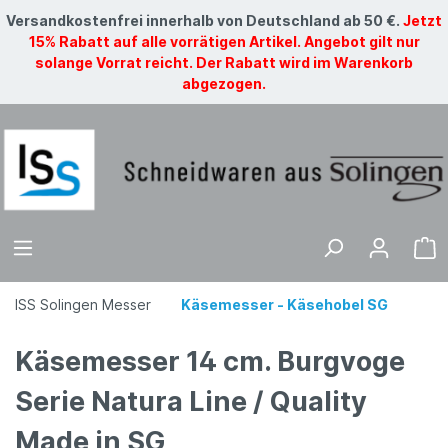
Versandkostenfrei innerhalb von Deutschland ab 50 €.
Jetzt
15% Rabatt auf alle vorrätigen Artikel. Angebot gilt nur
solange Vorrat reicht. Der Rabatt wird im Warenkorb
abgezogen.
ISS Solingen Messer
Käsemesser - Käsehobel SG
Käsemesser 14 cm. Burgvoge
Serie Natura Line / Quality
Made in SG