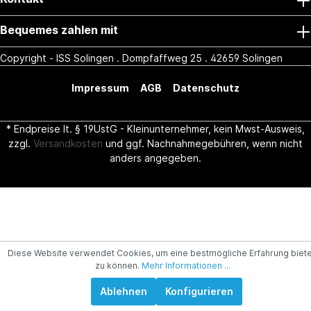
Bequemes zahlen mit
Copyright - ISS Solingen . Dompfaffweg 25 . 42659 Solingen
Impressum
AGB
Datenschutz
* Endpreise lt. § 19UstG - Kleinunternehmer, kein Mwst-Ausweis,
zzgl.
Versandkosten
und ggf. Nachnahmegebühren, wenn nicht
anders angegeben.
Diese Website verwendet Cookies, um eine bestmögliche Erfahrung biet
zu können.
Mehr Informationen ...
Ablehnen
Konfigurieren