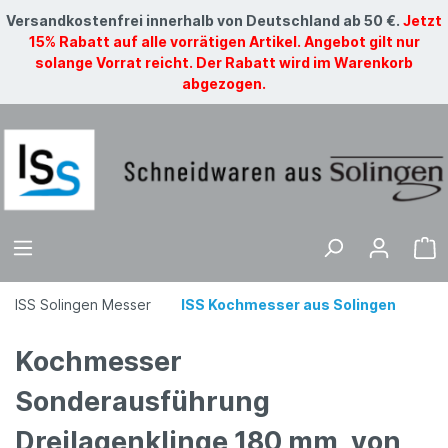
Versandkostenfrei innerhalb von Deutschland ab 50 €.
Jetzt
15% Rabatt auf alle vorrätigen Artikel. Angebot gilt nur
solange Vorrat reicht. Der Rabatt wird im Warenkorb
abgezogen.
ISS Solingen Messer
ISS Kochmesser aus Solingen
Kochmesser
Sonderausführung
Dreilagenklinge 180 mm, von