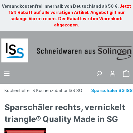
Versandkostenfrei innerhalb von Deutschland ab 50 €.
Jetzt
15% Rabatt auf alle vorrätigen Artikel. Angebot gilt nur
solange Vorrat reicht. Der Rabatt wird im Warenkorb
abgezogen.
Küchenhelfer & Küchenzubehör ISS SG
Sparschäler SG ISS
Sparschäler rechts, vernickelt
triangle® Quality Made in SG