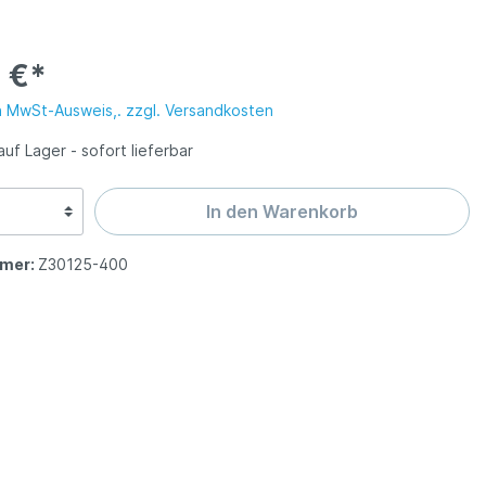
 Solingen
gen
messer ISS
tten
 €*
olingen
n MwSt-Ausweis,. zzgl. Versandkosten
auf Lager - sofort lieferbar
abel SG
In den Warenkorb
mer:
Z30125-400