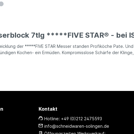
erblock 7tlg *****FIVE STAR® - bei IS
wicklung der *****FIVE STAR Messer standen Profiköche Pate. Und
ündigen Kochen- ein Ermüden. Kompromisslose Schärfe der Klinge, 
en
Kontakt
Hotline: +49 (0)212 2475593
info@schneidwaren-solingen.de
Öffnungszeiten Werksverkauf: