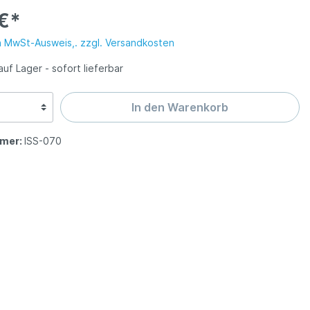
 Solingen
gen
€*
messer ISS
tten
n MwSt-Ausweis,. zzgl. Versandkosten
auf Lager - sofort lieferbar
olingen
In den Warenkorb
abel SG
mer:
ISS-070