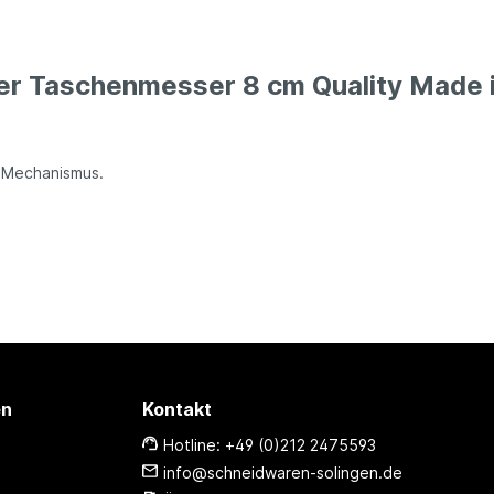
er Taschenmesser 8 cm Quality Made 
k Mechanismus.
en
Kontakt
Hotline: +49 (0)212 2475593
info@schneidwaren-solingen.de