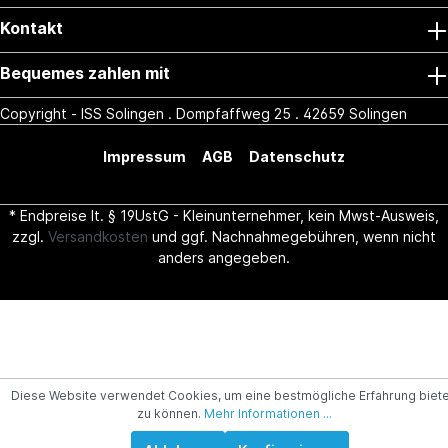
Kontakt
Bequemes zahlen mit
Copyright - ISS Solingen . Dompfaffweg 25 . 42659 Solingen
Impressum
AGB
Datenschutz
* Endpreise lt. § 19UstG - Kleinunternehmer, kein Mwst-Ausweis,
zzgl.
Versandkosten
und ggf. Nachnahmegebühren, wenn nicht
anders angegeben.
Diese Website verwendet Cookies, um eine bestmögliche Erfahrung biet
zu können.
Mehr Informationen ...