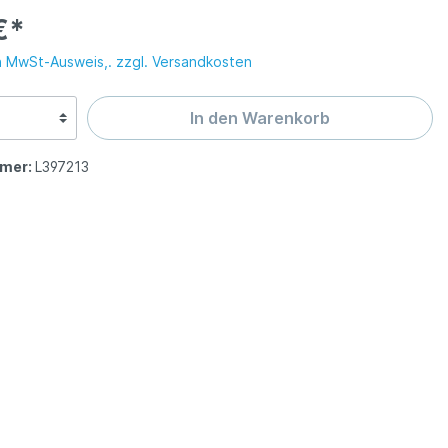
 Solingen
gen
€*
messer ISS
tten
n MwSt-Ausweis,. zzgl. Versandkosten
olingen
In den Warenkorb
abel SG
mer:
L397213