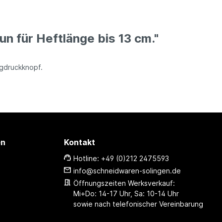
n für Heftlänge bis 13 cm."
ngdruckknopf.
en
Kontakt
Hotline: +49 (0)212 2475593
info@schneidwaren-solingen.de
Öffnungszeiten Werksverkauf:
Mi+Do: 14-17 Uhr, Sa: 10-14 Uhr
sowie nach telefonischer Vereinbarung