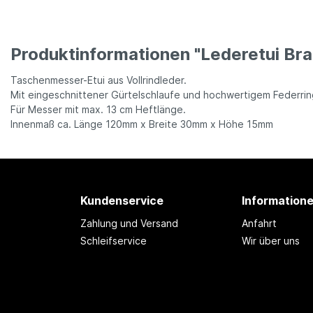
Produktinformationen "Lederetui Brau
Taschenmesser-Etui aus Vollrindleder.
Mit eingeschnittener Gürtelschlaufe und hochwertigem Federri
Für Messer mit max. 13 cm Heftlänge.
Innenmaß ca. Länge 120mm x Breite 30mm x Höhe 15mm
Kundenservice
Information
Zahlung und Versand
Anfahrt
Schleifservice
Wir über uns