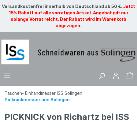
Versandkostenfrei innerhalb von Deutschland ab 50 €.
Jetzt
15% Rabatt auf alle vorrätigen Artikel. Angebot gilt nur
solange Vorrat reicht. Der Rabatt wird im Warenkorb
abgezogen.
Taschen- Einhandmesser ISS Solingen
Picknickmesser aus Solingen
PICKNICK von Richartz bei ISS