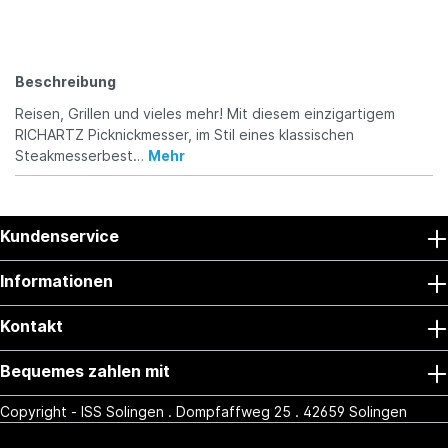
Beschreibung
Reisen, Grillen und vieles mehr! Mit diesem einzigartigem
RICHARTZ Picknickmesser, im Stil eines klassischen
Steakmesserbest…
Mehr
Kundenservice
Informationen
Kontakt
Bequemes zahlen mit
Copyright - ISS Solingen . Dompfaffweg 25 . 42659 Solingen